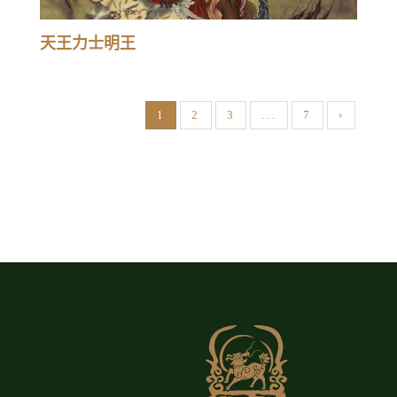
天王力士明王
1
2
3
...
7
›