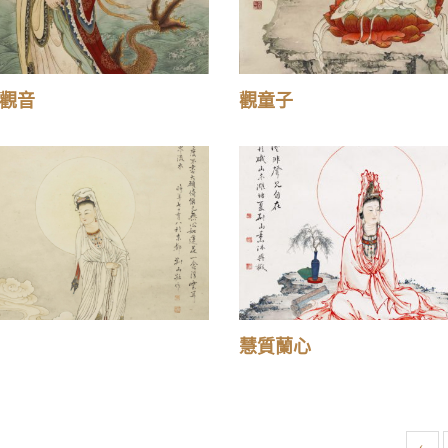
觀音
觀童子
慧質蘭心
‹