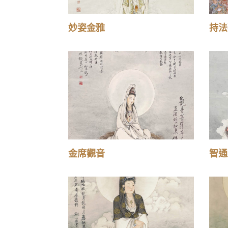
妙姿金雅
持法
金席觀音
智通