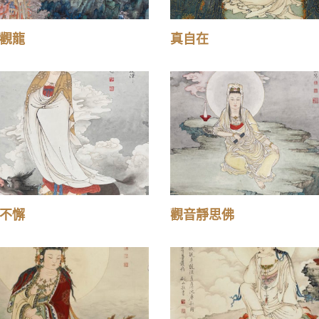
觀龍
真自在
不懈
觀音靜思佛