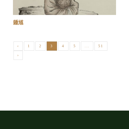
鍾馗
‹
1
2
3
4
5
...
51
›