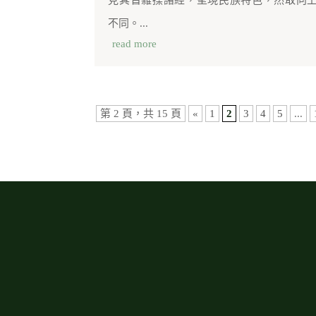
見其皆雜揉諸經，呈現民族特色，然取向
不同。...
read more
第 2 頁，共 15 頁
«
1
2
3
4
5
...