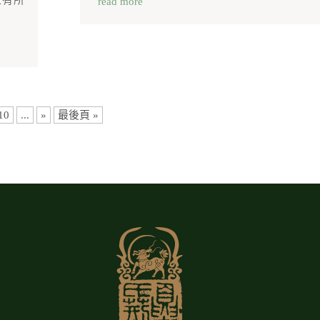
上有所
read more
10
...
»
最後頁 »