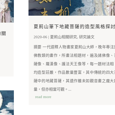
夏荊山筆下地藏菩薩的造型風格探
的關
2020-06
|
夏荊山相關研究
,
研究論文
摘要 一代道釋人物畫家夏荊山大師，晚年專注
佛教類的畫作，所畫法相題材，遍及諸佛像、
薩像、羅漢像、護法天王像等，每一題材法相
均造型莊嚴，作品數量豐富，其中傳統的四大
薩中的地藏菩薩，其遺作雖未如觀音畫之龐大
量，但亦相當可觀。...
read more