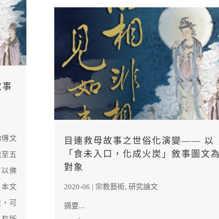
故事
佛傳文
目連救母故事之世俗化演變—— 以
「食未入口，化成火炭」敘事圖文
魏至五
對象
有以佛
。本文
2020-06
|
宗教藝術
,
研究論文
較，可
摘要...