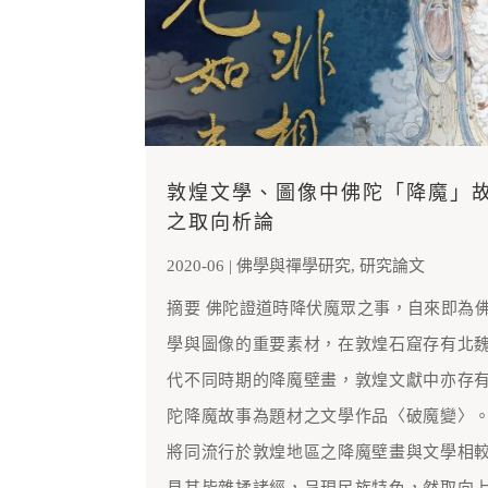
敦煌文學、圖像中佛陀「降魔」
之取向析論
2020-06
|
佛學與禪學研究
,
研究論文
摘要 佛陀證道時降伏魔眾之事，自來即為
學與圖像的重要素材，在敦煌石窟存有北
代不同時期的降魔壁畫，敦煌文獻中亦存
陀降魔故事為題材之文學作品〈破魔變〉
將同流行於敦煌地區之降魔壁畫與文學相