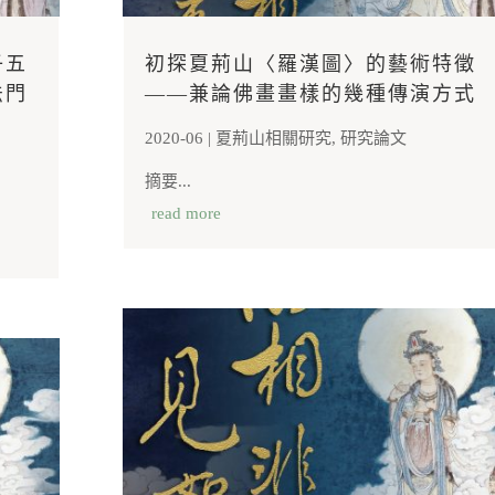
子五
初探夏荊山〈羅漢圖〉的藝術特徵
法門
——兼論佛畫畫樣的幾種傳演方式
2020-06
|
夏荊山相關研究
,
研究論文
摘要...
read more