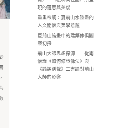
現的蘊意與美感
重重帝網：夏荊山水陸畫的
人文關懷與美學意蘊
討
夏荊山繪畫中的建築傢俱圖
案初探
荊山大師思想探源——從南
於
懷瑾《如何修證佛法》與
菩
《論語別裁》二書論對荊山
大師的影響
，
菩
數