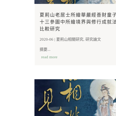
夏荊山老居士所繪華嚴經善財童
十三參圖中所繪境界與修行成就
比較研究
2020-06
|
夏荊山相關研究
,
研究論文
摘要...
read more