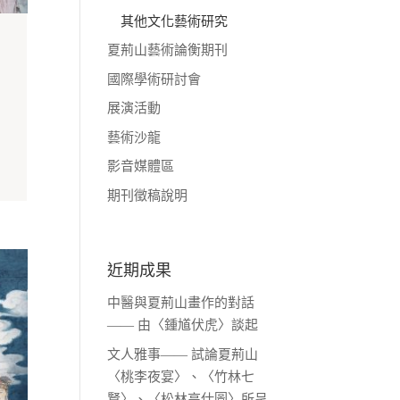
其他文化藝術研究
夏荊山藝術論衡期刊
國際學術研討會
展演活動
藝術沙龍
影音媒體區
期刊徵稿說明
近期成果
中醫與夏荊山畫作的對話
—— 由〈鍾馗伏虎〉談起
文人雅事—— 試論夏荊山
〈桃李夜宴〉、〈竹林七
賢〉、〈松林高仕圖〉所呈