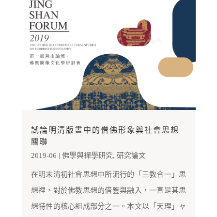
試論明清版畫中的僧佛形象與社會思想
關聯
2019-06
|
佛學與禪學研究
,
研究論文
在明末清初社會思想中所流行的「三教合一」思
想裡，對於佛教思想的借鑒與融入，一直是其思
想特性的核心組成部分之一。本文以「天理」ャ