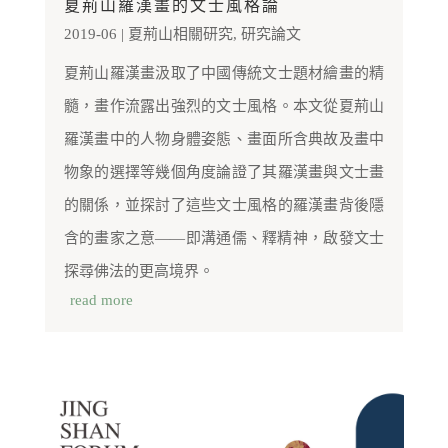
夏荊山羅漢畫的文士風格論
2019-06
|
夏荊山相關研究
,
研究論文
夏荊山羅漢畫汲取了中國傳統文士題材繪畫的精
髓，畫作流露出強烈的文士風格。本文從夏荊山
羅漢畫中的人物身體姿態、畫面所含典故及畫中
物象的選擇等幾個角度論證了其羅漢畫與文士畫
的關係，並探討了這些文士風格的羅漢畫背後隱
含的畫家之意——即溝通儒、釋精神，啟發文士
探尋佛法的更高境界。
read more