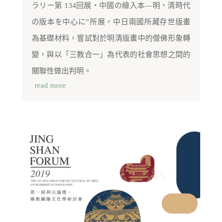
ラリー第 134回展・中國の繪入本―明・清時代
の版本を中心に”所展，中日兩國所藏存世版畫
為基礎材料，嘗試對於明清版畫中的僧佛形象轉
變，與以「三教合一」為代表的社會思想之間的
關聯性做出判明。
read more