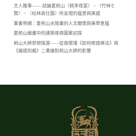
文人雅事—— 試論夏荊山〈桃李夜宴〉、〈竹林七
賢〉、〈松林高仕圖〉所呈現的蘊意與美感
重重帝網：夏荊山水陸畫的人文關懷與美學意蘊
夏荊山繪畫中的建築傢俱圖案初探
荊山大師思想探源——從南懷瑾《如何修證佛法》與
《論語別裁》二書論對荊山大師的影響