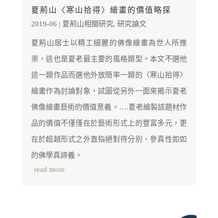
夏荊山〈寒山拾得〉繪畫的價值略探
2019-06
|
夏荊山相關研究
,
研究論文
夏荊山居士以精工細麗的佛像繪畫為世人所推
崇，這也是夏老最主要的風格類型。本文不選他
這一類作品而選他外放簡率一類的〈寒山拾得〉
繪畫作為討論對象，試圖從另外一面來揭示夏老
佛像繪畫藝術的價值意義。….夏老繪製該題材作
品的價值不僅僅在於藝術形式上的豐富多元，更
在於超越形式之外直指絕對待分別、參真性如如
的佛學真諦義。
read more