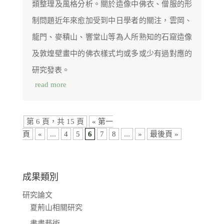
類整理及風格分析。關於造像中佛衣、僧服的形
制問題近年來愈加受到中日學者的關注，雲岡、
龍門、麥積山、響堂山等為人所熟知的石窟造像
及敦煌壁畫中的佛衣樣式均或多或少有過對應的
研究發表。
read more
第 6 頁，共 15 頁
« 第一
頁
«
...
4
5
6
7
8
...
»
最後頁 »
成果類別
研究論文
夏荊山相關研究
書畫藝術