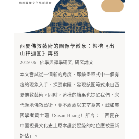
西夏佛教藝術的圖像學徵象：梁楷《出
山釋迦圖》再議
2019-06
|
佛學與禪學研究
,
研究論文
本文嘗試從一個新的角度、即繪畫程式中一個有
趣的現象入手，探賾索隱，發現該圖範式來自西
夏佛教藝術。同時，這樣的結果也提醒我們，宋
代漢地佛教藝術，並不處處以宋室為宗。誠如美
國學者黃士珊（Susan Huang）所言：「西夏在
中國視覺文化史上原本趨於邊緣的地位應被重新
評估」。