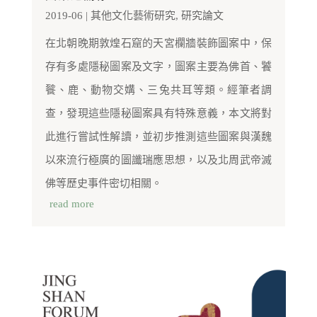
2019-06
|
其他文化藝術研究
,
研究論文
在北朝晚期敦煌石窟的天宮欄牆裝飾圖案中，保
存有多處隱秘圖案及文字，圖案主要為佛首、饕
餮、鹿、動物交媾、三兔共耳等類。經筆者調
查，發現這些隱秘圖案具有特殊意義，本文將對
此進行嘗試性解讀，並初步推測這些圖案與漢魏
以來流行極廣的圖讖瑞應思想，以及北周武帝滅
佛等歷史事件密切相關。
read more