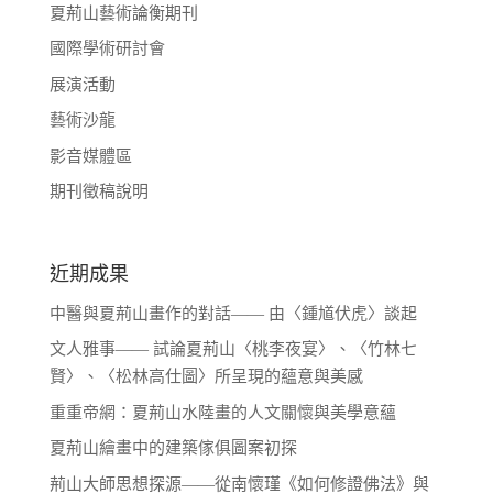
夏荊山藝術論衡期刊
國際學術研討會
展演活動
藝術沙龍
影音媒體區
期刊徵稿說明
近期成果
中醫與夏荊山畫作的對話—— 由〈鍾馗伏虎〉談起
文人雅事—— 試論夏荊山〈桃李夜宴〉、〈竹林七
賢〉、〈松林高仕圖〉所呈現的蘊意與美感
重重帝網：夏荊山水陸畫的人文關懷與美學意蘊
夏荊山繪畫中的建築傢俱圖案初探
荊山大師思想探源——從南懷瑾《如何修證佛法》與