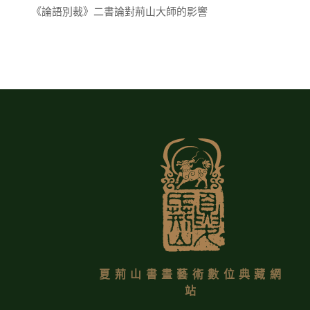
《論語別裁》二書論對荊山大師的影響
夏荊山書畫藝術數位典藏網
站