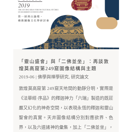
「靈山盛會」與「二佛並坐」：再談敦
煌莫高窟第249窟圖像結構與主題
2019-06
|
佛學與禪學研究
,
研究論文
敦煌莫高窟第 249窟天地間的動靜分明，實際是
《法華經·序品》的釋迦神力「六瑞」製造的既莊
嚴又幻化的神奇空間，以表現永恆的釋迦和靈山
聖會的真實。天井圖像結構分別對應欲界、色
界，以及六道諸神的彙集，加上「二佛並坐」，