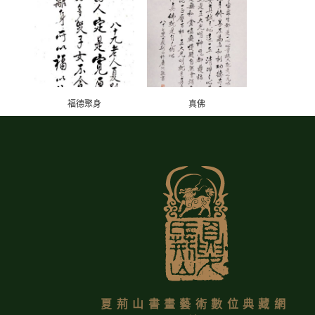
福德聚身
真佛
夏荊山書畫藝術數位典藏網