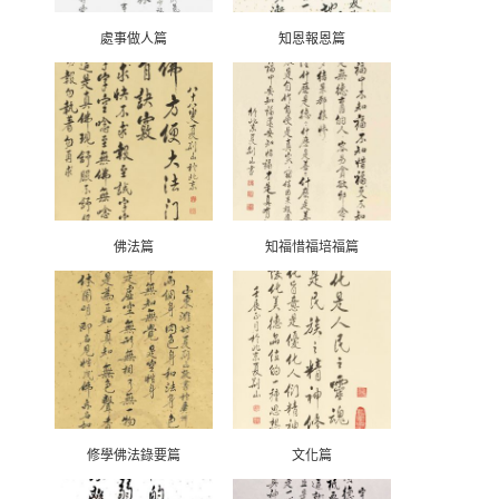
處事做人篇
知恩報恩篇
佛法篇
知福惜福培福篇
修學佛法錄要篇
文化篇