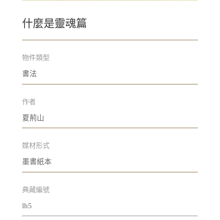
什麼是靈魂篇
物件類型
書法
作者
夏荊山
媒材形式
墨書紙本
典藏編號
lh5