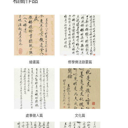
相關作品
繪畫篇
修學佛法錄要篇
處事做人篇
文化篇