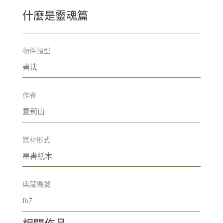
什麼是靈魂篇
物件類型
書法
作者
夏荊山
媒材形式
墨書紙本
典藏編號
lh7