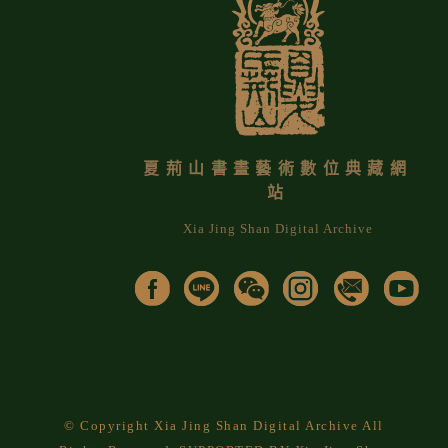
夏荊山書畫藝術數位典藏網
站
Xia Jing Shan Digital Archive
© Copyright Xia Jing Shan Digital Archive All