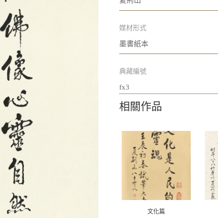
夏荊山
媒材形式
墨書紙本
典藏編號
fx3
相關作品
文化篇