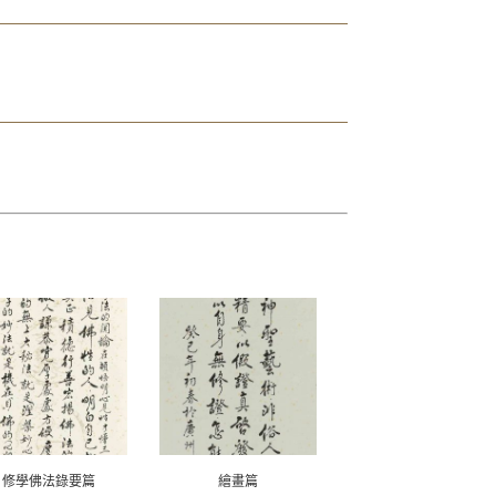
修學佛法錄要篇
繪畫篇