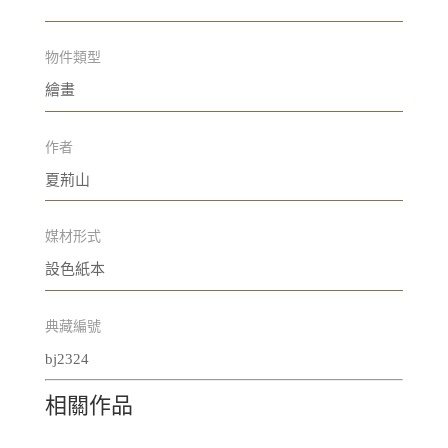
物件類型
繪畫
作者
夏荊山
媒材形式
設色紙本
典藏編號
bj2324
相關作品