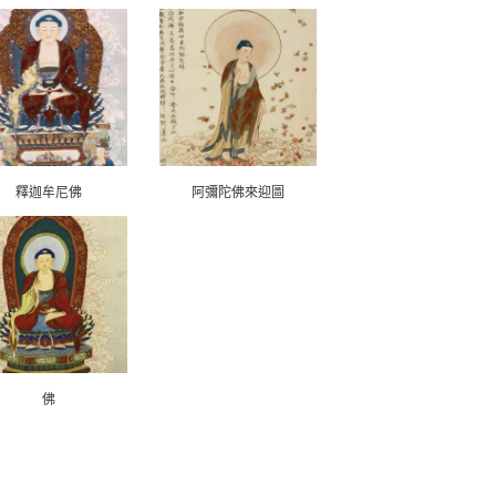
釋迦牟尼佛
阿彌陀佛來迎圖
佛