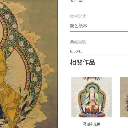
夏荊山
媒材形式
設色紙本
典藏編號
bj5843
相關作品
釋迦牟尼佛