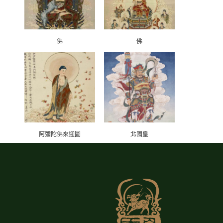
佛
佛
阿彌陀佛來迎圖
北國皇