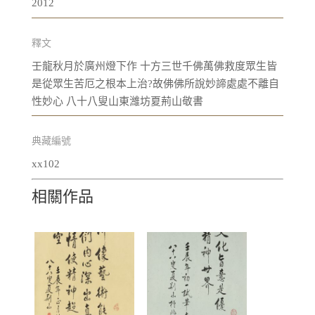
2012
釋文
壬龍秋月於廣州燈下作 十方三世千佛萬佛救度眾生皆
是從眾生苦厄之根本上治?故佛佛所說妙諦處處不離自
性妙心 八十八叟山東濰坊夏荊山敬書
典藏編號
xx102
相關作品