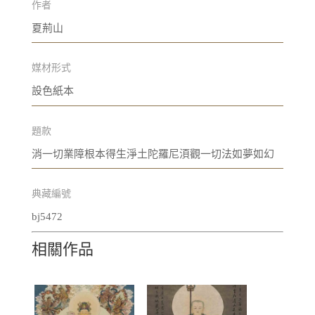
作者
夏荊山
媒材形式
設色紙本
題款
消一切業障根本得生淨土陀羅尼湏觀一切法如夢如幻
典藏編號
bj5472
相關作品