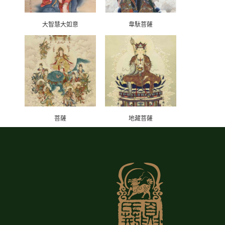
大智慧大如意
韋馱菩薩
菩薩
地藏菩薩