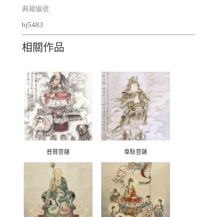
典藏編號
bj5483
相關作品
普賢菩薩
韋馱菩薩