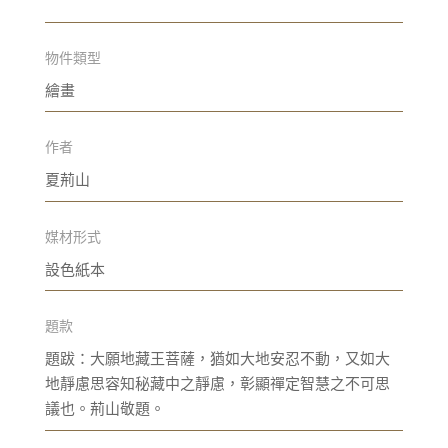
物件類型
繪畫
作者
夏荊山
媒材形式
設色紙本
題款
題跋：大願地藏王菩薩，猶如大地安忍不動，又如大
地靜慮思容知秘藏中之靜慮，彰顯禪定智慧之不可思
議也。荊山敬題。