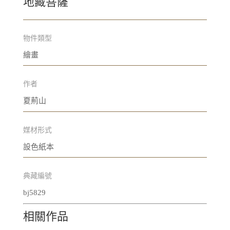
地藏菩薩
物件類型
繪畫
作者
夏荊山
媒材形式
設色紙本
典藏編號
bj5829
相關作品