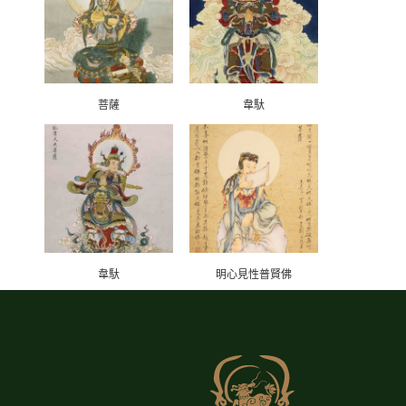
菩薩
韋馱
韋馱
明心見性普賢佛