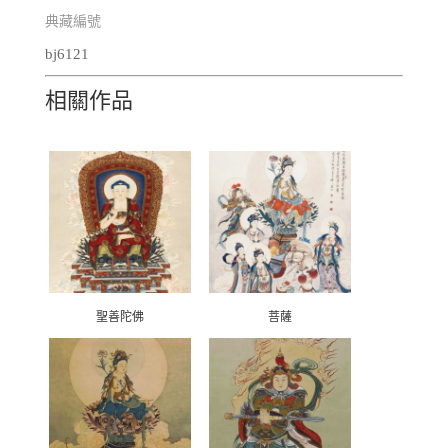
典藏編號
bj6121
相關作品
聖善陀佛
菩薩