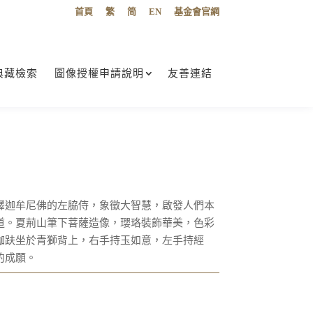
首頁
繁
简
EN
基金會官網
典藏檢索
圖像授權申請說明
友善連結
釋迦牟尼佛的左脇侍，象徵大智慧，啟發人們本
道。夏荊山筆下菩薩造像，瓔珞裝飾華美，色彩
跏趺坐於青獅背上，右手持玉如意，左手持經
的成願。