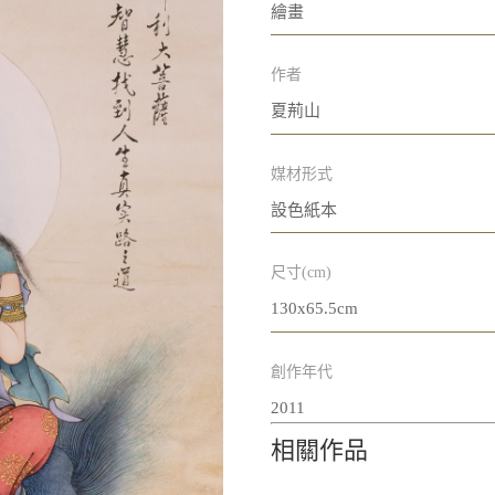
繪畫
作者
夏荊山
媒材形式
設色紙本
尺寸(cm)
130x65.5cm
創作年代
2011
相關作品