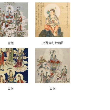
菩薩
文殊舍利七佛師
菩薩
菩薩