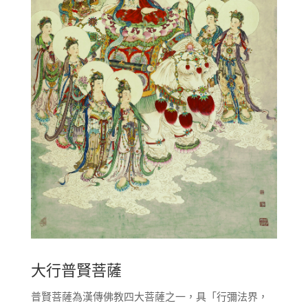
大行普賢菩薩
普賢菩薩為漢傳佛教四大菩薩之一，具「行彌法界，