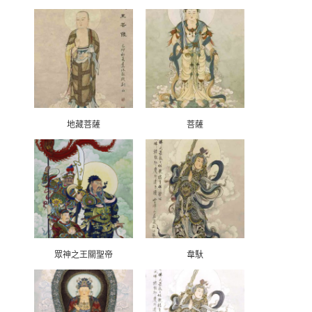
地藏菩薩
菩薩
眾神之王關聖帝
韋馱