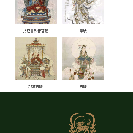
持經書觀音菩薩
韋馱
地藏菩薩
菩薩