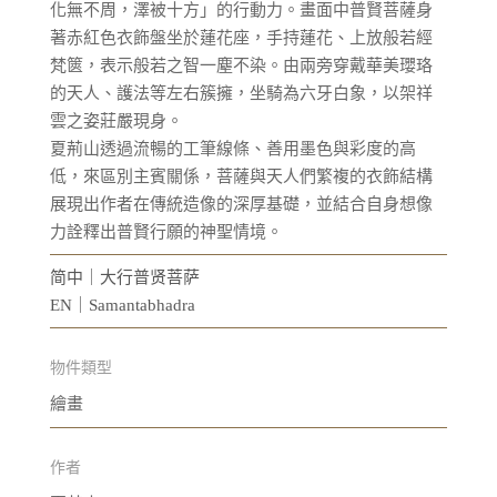
化無不周，澤被十方」的行動力。畫面中普賢菩薩身
著赤紅色衣飾盤坐於蓮花座，手持蓮花、上放般若經
梵篋，表示般若之智一塵不染。由兩旁穿戴華美瓔珞
的天人、護法等左右簇擁，坐騎為六牙白象，以架祥
雲之姿莊嚴現身。
夏荊山透過流暢的工筆線條、善用墨色與彩度的高
低，來區別主賓關係，菩薩與天人們繁複的衣飾結構
展現出作者在傳統造像的深厚基礎，並結合自身想像
力詮釋出普賢行願的神聖情境。
简中｜大行普贤菩萨
EN｜Samantabhadra
物件類型
繪畫
作者