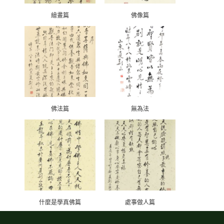
繪畫篇
佛像篇
佛法篇
無為法
什麼是學真佛篇
處事做人篇