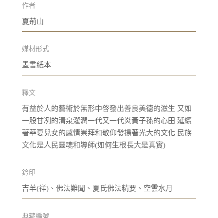
作者
夏荊山
媒材形式
墨書紙本
釋文
有益於人的藝術於無形中啓發出善良美德的滋生 又如
一股甘冽的清泉灌潤一代又一代炎黃子孫的心田 延續
著華夏兒女的感情崇拜和敬仰發揚著光大的文化 民族
文化是人民靈魂和導師(如何生根長大是真實)
鈐印
吉羊(祥)、佛法難聞、夏氏佛法精要、空雲水月
典藏編號