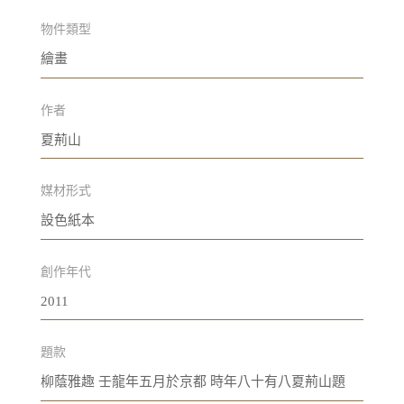
物件類型
繪畫
作者
夏荊山
媒材形式
設色紙本
創作年代
2011
題款
柳蔭雅趣 壬龍年五月於京都 時年八十有八夏荊山題