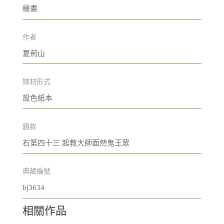
繪畫
作者
夏荊山
媒材形式
設色紙本
題款
右第四十三 起教大師面然鬼王眾
典藏編號
bj3634
相關作品