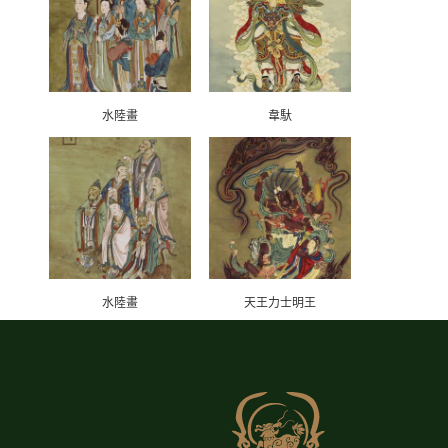
水陸畫
韋馱
水陸畫
天王力士明王