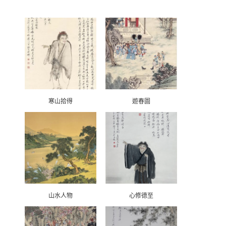
寒山拾得
遊春圖
山水人物
心修德至