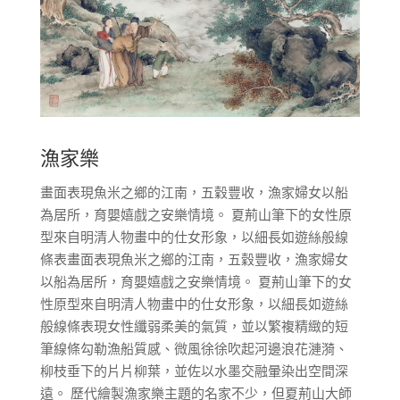
漁家樂
畫面表現魚米之鄉的江南，五穀豐收，漁家婦女以船
為居所，育嬰嬉戲之安樂情境。 夏荊山筆下的女性原
型來自明清人物畫中的仕女形象，以細長如遊絲般線
條表畫面表現魚米之鄉的江南，五穀豐收，漁家婦女
以船為居所，育嬰嬉戲之安樂情境。 夏荊山筆下的女
性原型來自明清人物畫中的仕女形象，以細長如遊絲
般線條表現女性纖弱柔美的氣質，並以繁複精緻的短
筆線條勾勒漁船質感、微風徐徐吹起河邊浪花漣漪、
柳枝垂下的片片柳葉，並佐以水墨交融暈染出空間深
遠。 歷代繪製漁家樂主題的名家不少，但夏荊山大師