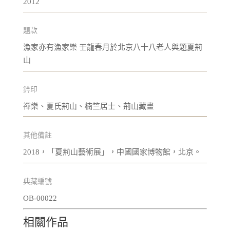
2012
題款
漁家亦有漁家樂 壬龍春月於北京八十八老人與題夏荊
山
鈐印
禪樂、夏氏荊山、楠竺居士、荊山藏畫
其他備註
2018，「夏荊山藝術展」，中國國家博物館，北京。
典藏編號
OB-00022
相關作品