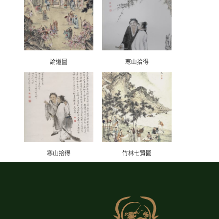
論道圖
寒山拾得
寒山拾得
竹林七賢圖