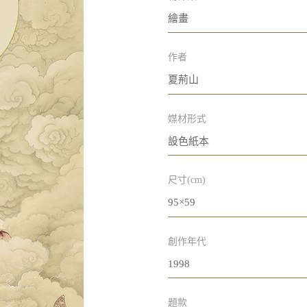
繪畫
作者
夏荊山
媒材形式
設色紙本
尺寸(cm)
95×59
創作年代
1998
題款