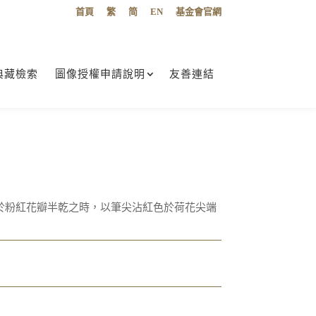
首頁
繁
简
EN
基金會官網
典藏檢索
圖像授權申請說明
友善連結
於粉紅花瓣半乾之時，以筆尖沾紅色於荷花尖端