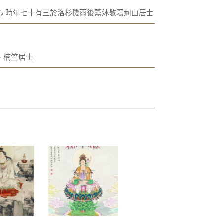
心 時年七十有三於洛杉磯雨後薰沐敬寫荊山居士
、楠竺居士