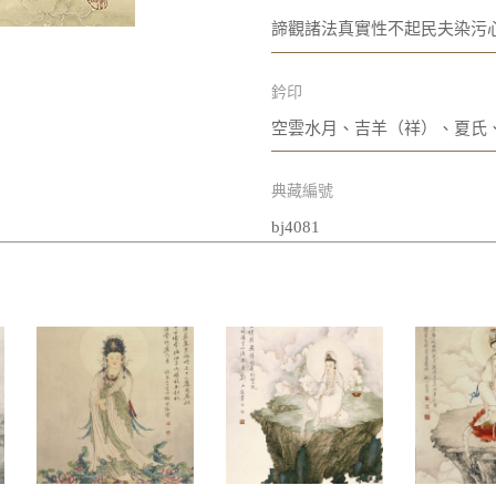
諦觀諸法真實性不起民夫染污
鈐印
空雲水月、吉羊（祥）、夏氏
典藏編號
bj4081