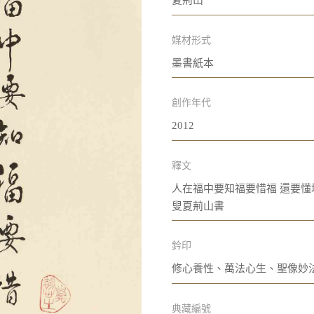
夏荊山
媒材形式
墨書紙本
創作年代
2012
釋文
人在福中要知福要惜福 還要懂
叟夏荊山書
鈐印
修心養性、萬法心生、聖像妙
典藏編號