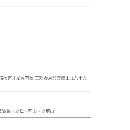
培福這才是真有福 壬龍春月於雲峰山莊八十九
法寶鑑、夏氏、荊山、夏荊山