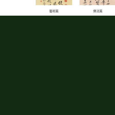
藝術篇
佛法篇