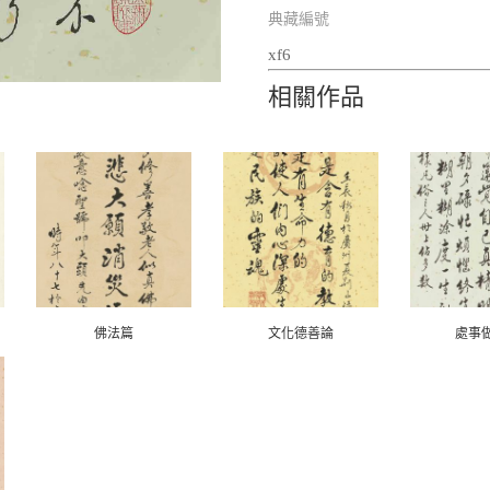
典藏編號
xf6
相關作品
佛法篇
文化德善論
處事