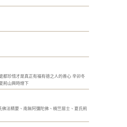
處都珍惜才是真正有福有德之人的善心 辛卯冬
叟夏荊山興時燈下
氏佛法精要、南無阿彌陀佛、楠竺居士、夏氏荊