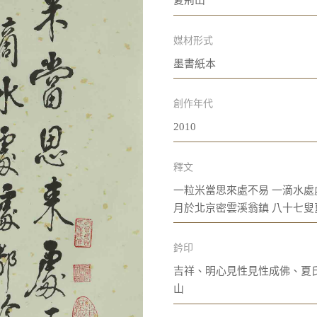
夏荊山
媒材形式
墨書紙本
創作年代
2010
釋文
一粒米當思來處不易 一滴水處
月於北京密雲溪翁鎮 八十七
鈐印
吉祥、明心見性見性成佛、夏
山