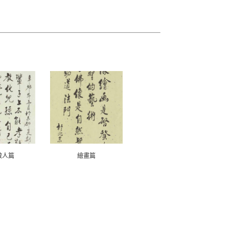
做人篇
繪畫篇