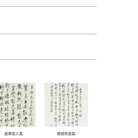
處事做人篇
積德修善篇