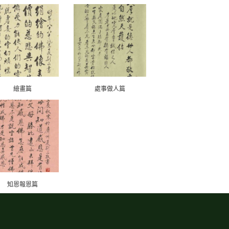
繪畫篇
處事做人篇
知恩報恩篇