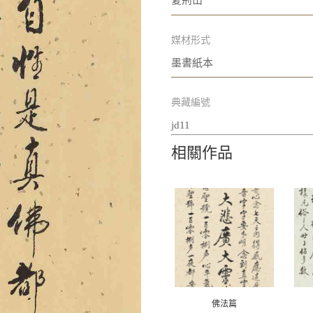
夏荊山
媒材形式
墨書紙本
典藏編號
jd11
相關作品
佛法篇