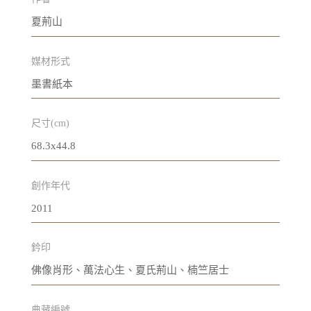
夏荊山
媒材形式
墨書紙本
尺寸(cm)
68.3x44.8
創作年代
2011
鈐印
佛像肖形、萬法心生、夏氏荊山、楠竺居士
典藏編號