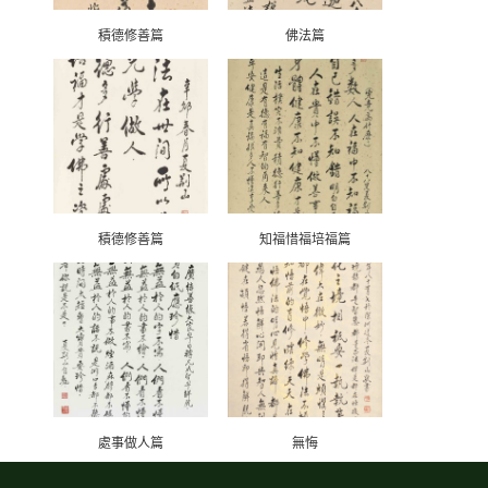
積德修善篇
佛法篇
積德修善篇
知福惜福培福篇
處事做人篇
無悔