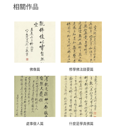
相關作品
佛像篇
修學佛法錄要篇
處事做人篇
什麼是學真佛篇