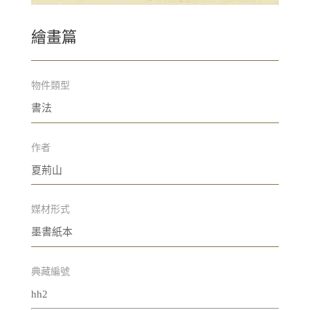
繪畫篇
物件類型
書法
作者
夏荊山
媒材形式
墨書紙本
典藏編號
hh2