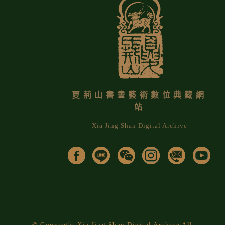
夏荊山書畫藝術數位典藏網
站
Xia Jing Shan Digital Archive
© Copyright Xia Jing Shan Digital Archive All