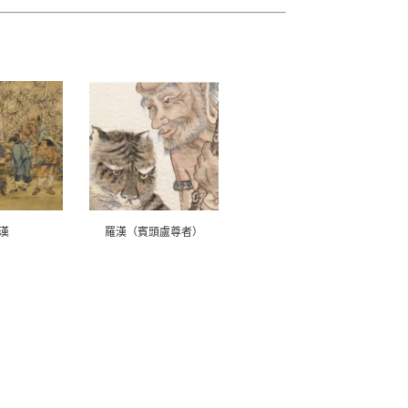
漢
羅漢（賓頭盧尊者）