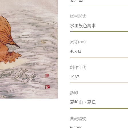
夏荊山
媒材形式
水墨設色絹本
尺寸(cm)
46x42
創作年代
1987
鈐印
夏荊山、夏氏
典藏編號
bj6090