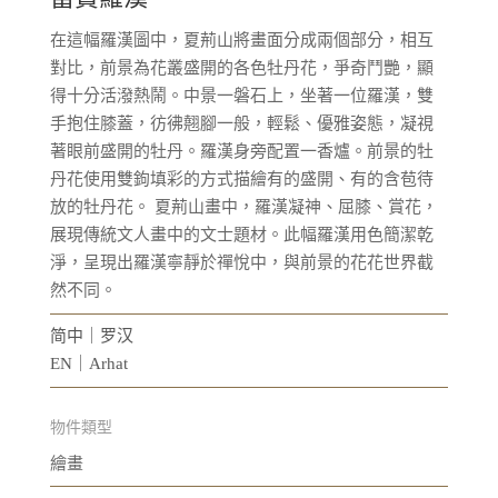
在這幅羅漢圖中，夏荊山將畫面分成兩個部分，相互
對比，前景為花叢盛開的各色牡丹花，爭奇鬥艷，顯
得十分活潑熱鬧。中景一磐石上，坐著一位羅漢，雙
手抱住膝蓋，彷彿翹腳一般，輕鬆、優雅姿態，凝視
著眼前盛開的牡丹。羅漢身旁配置一香爐。前景的牡
丹花使用雙鉤填彩的方式描繪有的盛開、有的含苞待
放的牡丹花。 夏荊山畫中，羅漢凝神、屈膝、賞花，
展現傳統文人畫中的文士題材。此幅羅漢用色簡潔乾
淨，呈現出羅漢寧靜於禪悅中，與前景的花花世界截
然不同。
简中｜罗汉
EN｜Arhat
物件類型
繪畫