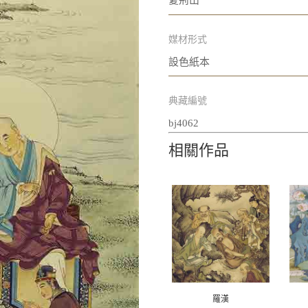
夏荊山
媒材形式
設色紙本
典藏編號
bj4062
相關作品
羅漢