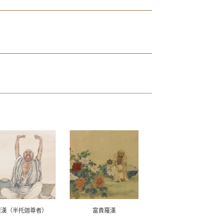
羅漢（半托迦尊者）
富貴羅漢