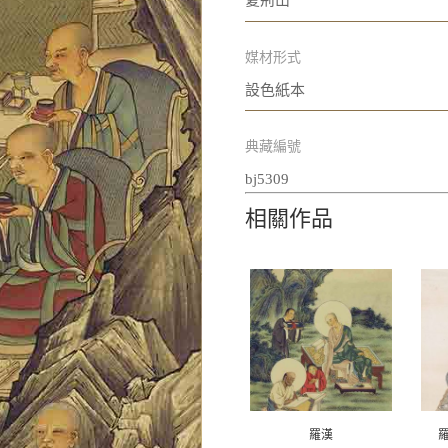
夏荊山
媒材形式
設色紙本
典藏編號
bj5309
相關作品
羅漢