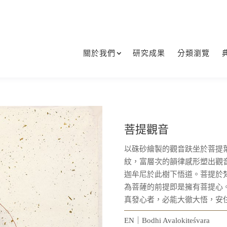
關於我們
研究成果
分類瀏覽
菩提觀音
以硃砂繪製的觀音趺坐於菩提
紋，富層次的韻律感形塑出觀
迦牟尼於此樹下悟道。菩提於
為菩薩的前提即是擁有菩提心
真發心者，必能大徹大悟，安
EN｜Bodhi Avalokiteśvara