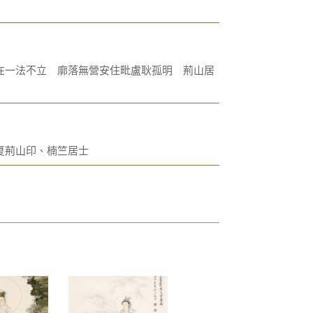
在一法不立 廓落無營安住毗盧耿孤明 荊山居
夏荊山印、楠竺居士