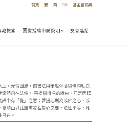
首頁
繁
简
EN
基金會官網
典藏檢索
圖像授權申請說明
友善連結
葉上，光背圓滿，如書法用筆般俐落線條勾勒衣
音悠然自在法像。 菩提樹得名的緣由，乃是因釋
梵語中有「覺」之意；菩提心則為成佛之心，成
。夏荊山以此畫寓發菩提心之要，法性平等，凡
住自在。