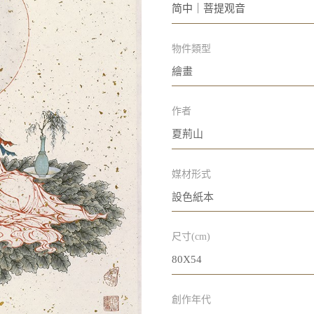
简中｜菩提观音
物件類型
繪畫
作者
夏荊山
媒材形式
設色紙本
尺寸(cm)
80X54
創作年代