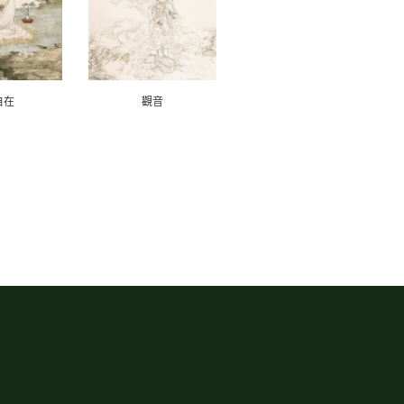
自在
觀音