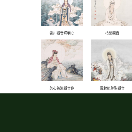
雲川觀音照明心
枯葉觀音
美心善迎觀音像
雲起龍尊聖觀音