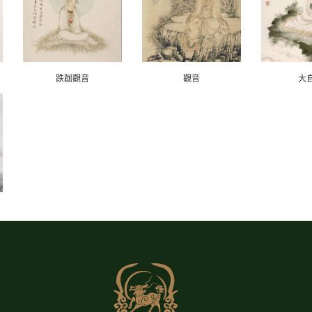
跌跏觀音
觀音
大