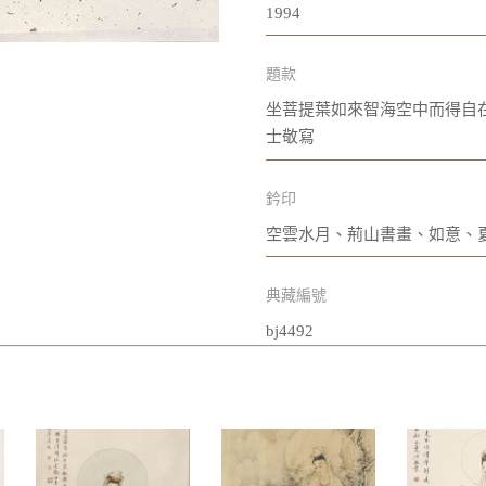
1994
題款
坐菩提葉如來智海空中而得自
士敬寫
鈐印
空雲水月、荊山書畫、如意、
典藏編號
bj4492