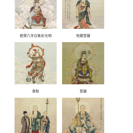
普賢六牙白象彩光明
地藏菩薩
韋馱
菩薩