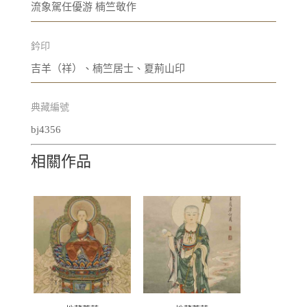
流象駕任優游 楠竺敬作
鈐印
吉羊（祥）、楠竺居士、夏荊山印
典藏編號
bj4356
相關作品