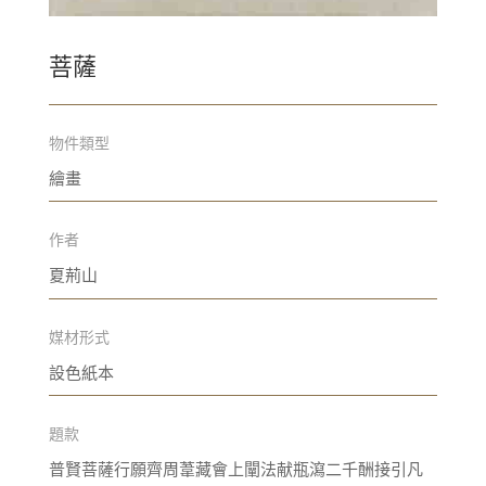
菩薩
物件類型
繪畫
作者
夏荊山
媒材形式
設色紙本
題款
普賢菩薩行願齊周葦藏會上闡法献瓶瀉二千酬接引凡