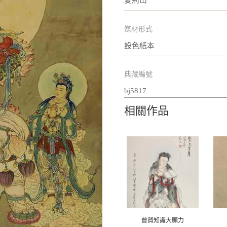
夏荊山
媒材形式
設色紙本
典藏編號
bj5817
相關作品
普賢知識大願力