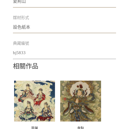
夏荊山
媒材形式
設色紙本
典藏編號
bj5833
相關作品
菩薩
韋馱