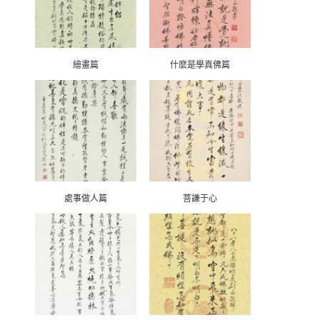
繪畫篇
什麼是學真佛篇
處事做人篇
菩謙于心