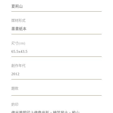
夏荊山
媒材形式
墨書紙本
尺寸(cm)
65.5x43.5
創作年代
2012
題款
鈐印
佛光普照印上佛像肖形、楠竺居士、荊山