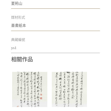
夏荊山
媒材形式
墨書紙本
典藏編號
ys1
相關作品