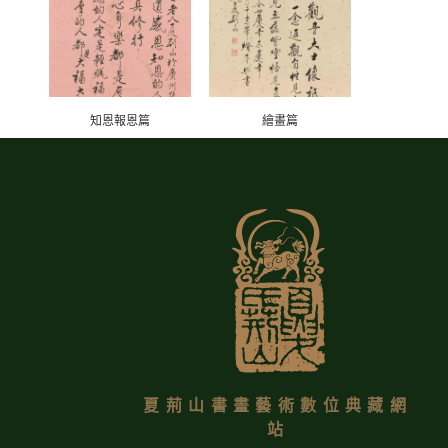
知恩報恩篇
繪畫篇
夏荊山書畫藝術數位典藏網
站