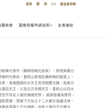
首頁
繁
简
EN
基金會官網
典藏檢索
圖像授權申請說明
友善連結
的經典代表作〈藥師琉璃光如來〉，表現其願力
師佛的代表色，夏荊山表現在藥師佛的髮髻上，
如來，身後圍繞四大天王各持相應法器，為東方
方廣目天王、以及北方多聞天王，夏荊山以四大
虛空不存在人間的佛國世界。 兩側菩薩為脅侍，
遍照菩薩，菩薩下方站立十二大藥叉為護法神，
神尊各掌管七千位神將，共有八萬四千位護法