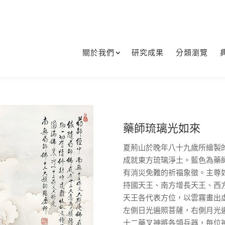
關於我們
研究成果
分類瀏覽
藥師琉璃光如來
夏荊山於晚年八十九歲所繪製
成就東方琉璃淨土。藍色為藥
有消災免難的祈福象徵。主尊
持國天王、南方增長天王、西
天王各代表方位，以雲霧畫出
左側日光遍照菩薩，右側月光
十二藥叉神將各領兵器，每位