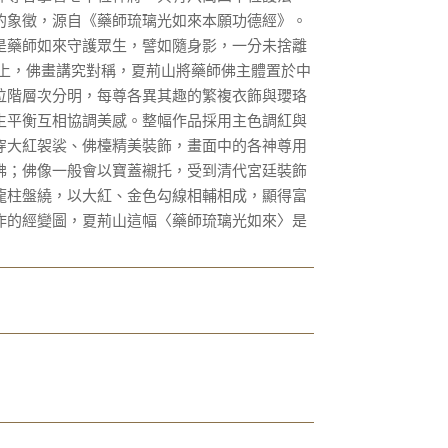
的象徵，源自《藥師琉璃光如來本願功德經》。
是藥師如來守護眾生，譬如隨身影，一分未捨離
圖上，佛畫講究對稱，夏荊山將藥師佛主體置於中
位階層次分明，每尊各異其趣的繁複衣飾與瓔珞
生平衡互相協調美感。整幅作品採用主色調紅與
穿大紅袈裟、佛檯精美裝飾，畫面中的各神尊用
佛；佛像一般會以寶蓋襯托，受到清代宮廷裝飾
龍柱盤繞，以大紅、金色勾線相輔相成，顯得富
作的經變圖，夏荊山這幅〈藥師琉璃光如來〉是