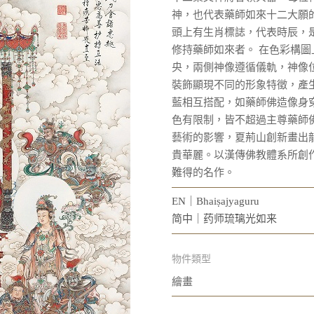
神，也代表藥師如來十二大願
頭上有生肖標誌，代表時辰，
修持藥師如來者。 在色彩構
央，兩側神像遵循儀軌，神像
裝飾顯現不同的形象特徵，產
藍相互搭配，如藥師佛造像身
色有限制，皆不超過主尊藥師
藝術的影響，夏荊山創新畫出
貴華麗。以漢傳佛教體系所創
難得的名作。
EN｜Bhaiṣajyaguru
简中｜药师琉璃光如来
物件類型
繪畫