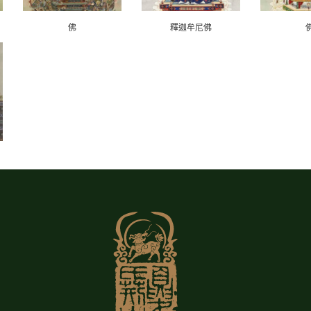
佛
釋迦牟尼佛