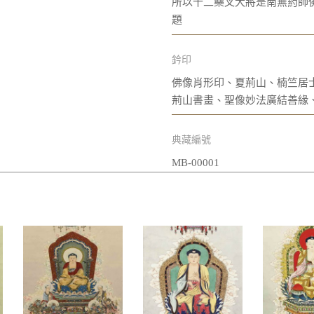
所以十二藥叉大將是南無葯師
題
鈐印
佛像肖形印、夏荊山、楠竺居
荊山書畫、聖像妙法廣結善緣
典藏編號
MB-00001