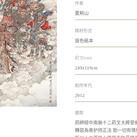
作者
夏荊山
媒材形式
設色紙本
尺寸(cm)
249x119cm
創作年代
2012
題款
葯師經中南無十二葯叉大將受
轉惡為善护持正法 助一切有情