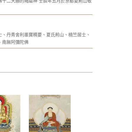
佛十二大願的羯磨神 壬辰年五月於京都夏荊山敬
士、丹青舍利墨寶精要、夏氏荊山、楠竺居士、
、南無阿彌陀佛