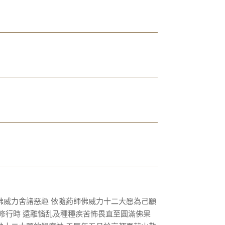
佛威力舍諸惡趣 依隨葯師佛威力十二大愿為己願
修行時 遠離惱乱及種種疾苦怖畏直至圓滿佛果