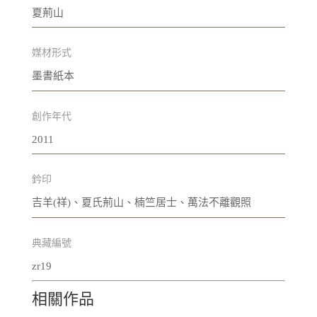
夏荊山
媒材形式
墨書紙本
創作年代
2011
鈐印
吉羊(祥)、夏氏荊山、楠竺居士、萬法不離觀照
典藏編號
zr19
相關作品