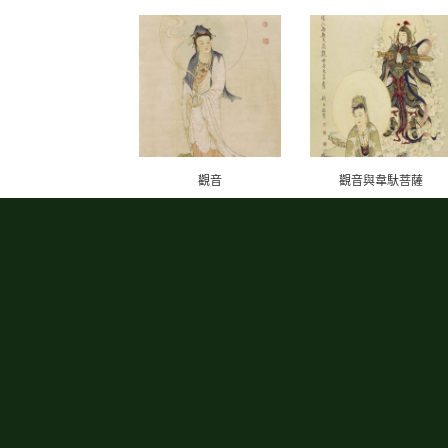
觀音
觀音與韋馱菩薩