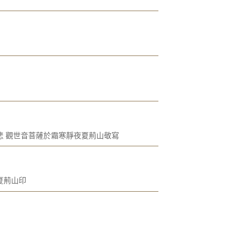
悲 觀世音菩薩於霜寒靜夜夏荊山敬寫
夏荊山印