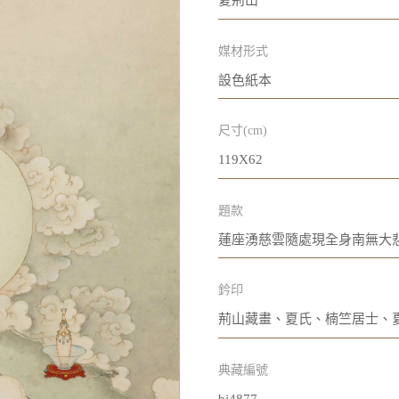
夏荊山
媒材形式
設色紙本
尺寸(cm)
119X62
題款
蓮座湧慈雲隨處現全身南無大
鈐印
荊山藏畫、夏氏、楠竺居士、
典藏編號
bj4877