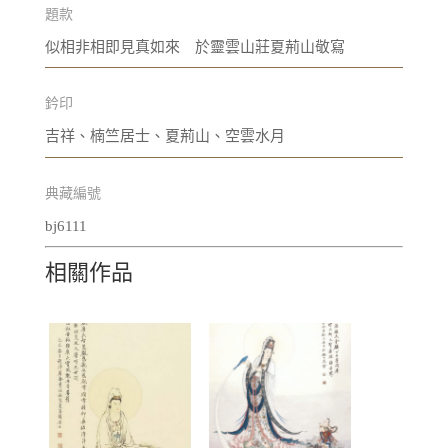
題款
似相非相即見真如來 於靈雲山莊夏荊山敬寫
鈐印
吉祥、楠竺居士、夏荊山、空雲水月
典藏編號
bj6111
相關作品