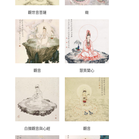
觀世音菩薩
緻
觀音
慧質蘭心
白描觀音與心經
觀音