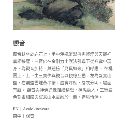
觀音
觀音趺坐於岩石上，手中淨瓶流潟冉冉輕煙與天邊祥
雲相接應，三寶佛在金剛力士護法引導下從祥雲中現
身，為觀音加持，與題榜「見真如來」相呼應。 在構
圖上，上下由三寶佛與觀音以視線互動，左為堅實山
壁，右則煙雲堆疊串接，虛實呼應，層次分明，場面
有趣。 觀音與神佛造像描繪精緻，神態動人，工筆設
色刻畫細膩與寫意山水畫融於一體，造境怡情。
EN｜Avalokiteśvara
简中｜观音