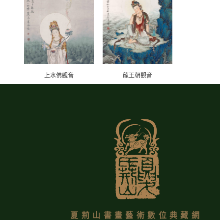
上水佛觀音
龍王朝觀音
夏荊山書畫藝術數位典藏網