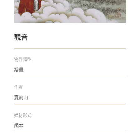
觀音
物件類型
繪畫
作者
夏荊山
媒材形式
絹本