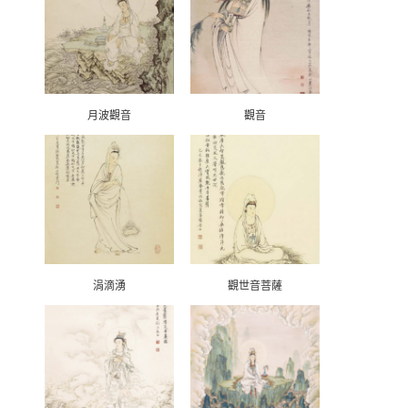
月波觀音
觀音
涓滴湧
觀世音菩薩