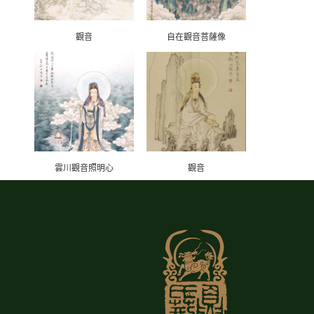
觀音
自在觀音菩薩像
雲川觀音照明心
觀音