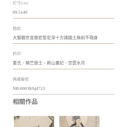
尺寸(cm)
89.5x40
題款
大聖觀世音慈悲誓宏深十方諸國土無刹不現身
鈐印
夏氏、楠竺居士、荊山畫記、空雲水月
典藏編號
NB-00038/bj4723
相關作品