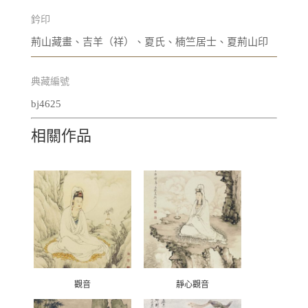
鈐印
荊山藏畫、吉羊（祥）、夏氏、楠竺居士、夏荊山印
典藏編號
bj4625
相關作品
觀音
靜心觀音