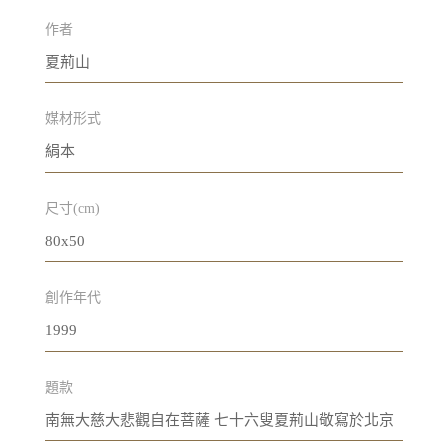
作者
夏荊山
媒材形式
絹本
尺寸(cm)
80x50
創作年代
1999
題款
南無大慈大悲觀自在菩薩 七十六叟夏荊山敬寫於北京