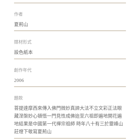
作者
夏荊山
媒材形式
設色紙本
創作年代
2006
題款
菩提達摩西來傳入佛門微妙真諦大法不立文彩正法眼
藏涅槃妙心頓悟一門見性成佛迨至六祖即遍地開花遍
地結果是中國第一代禪宗祖師 時年八十有三於靈峰山
莊燈下敬寫夏荊山