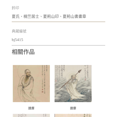
鈐印
夏氏、楠竺居士、夏荊山印、夏荊山書畫章
典藏編號
bj5415
相關作品
達摩
達摩