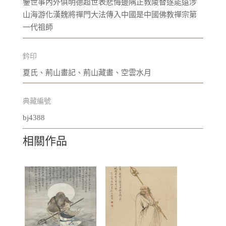
鑒世事內外俱明德超世表悲悔邊隅正教陵替遂能遠涉
山海游化漢魏將禪門大法傳入中國是中國佛教禪宗第
一代祖師
鈐印
夏氏、荊山畫記、荊山藏畫、空雲水月
典藏編號
bj4388
相關作品