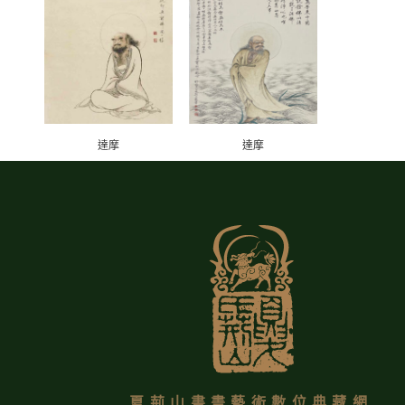
達摩
達摩
夏荊山書畫藝術數位典藏網