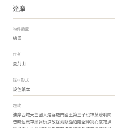
達摩
物件類型
繪畫
作者
夏荊山
媒材形式
設色紙本
題款
達摩西域天竺國人是婆羅門國王第三子也神慧疏明聞
皆暁悟志存摩訶衍道故捨素隨緇紹隆聖種冥心慮寂通