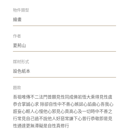
物件類型
繪畫
作者
夏荊山
媒材形式
設色紙本
題款
吾祖唯傳不二法門普願見性同成佛若悟大乘得見性虞
恭合掌誠心求 除卻自性中不善心嫉誋心諂曲心吾我心
誑妄心輕人心慢他心邪見心貢高心及一切時中不善之
行常見自己過不說他人好惡常謙下心普行恭敬即是見
性通達更無滯礙是自性真修行