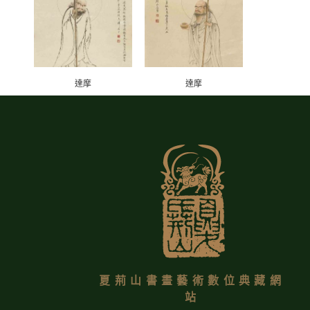
達摩
達摩
夏荊山書畫藝術數位典藏網
站