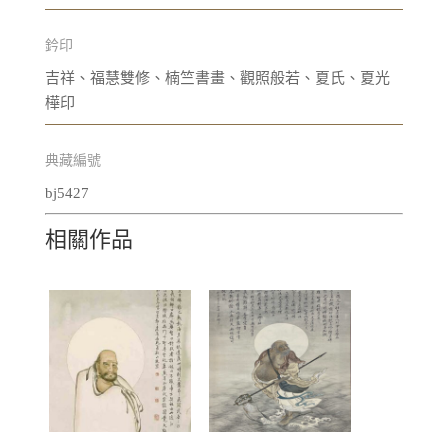
鈐印
吉祥、福慧雙修、楠竺書畫、觀照般若、夏氏、夏光
樺印
典藏編號
bj5427
相關作品